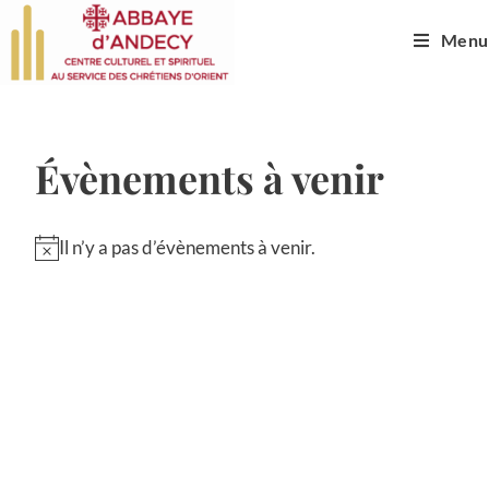
Menu
Évènements à venir
Il n’y a pas d’évènements à venir.
N
o
t
i
c
e