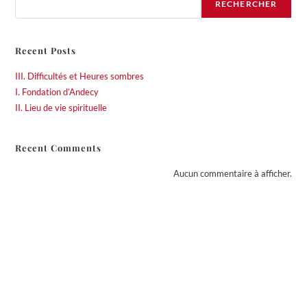
RECHERCHER
m
Recent Posts
e
III. Difficultés et Heures sombres
n
I. Fondation d’Andecy
II. Lieu de vie spirituelle
t
Recent Comments
s
Aucun commentaire à afficher.